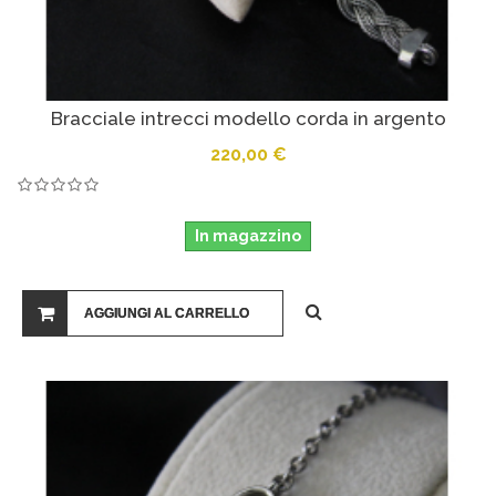
Bracciale intrecci modello corda in argento
220,00 €
In magazzino
AGGIUNGI AL CARRELLO