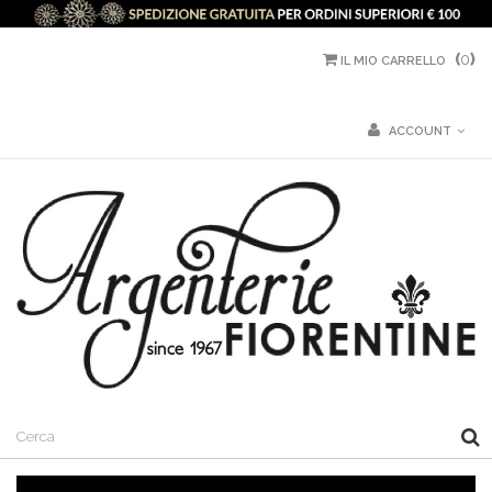
(
0
)
IL MIO CARRELLO
ACCOUNT