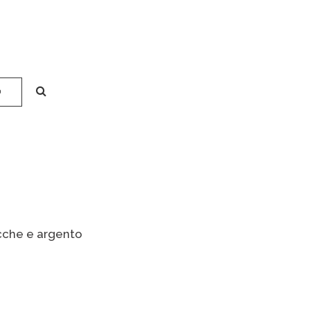
O
cche e argento