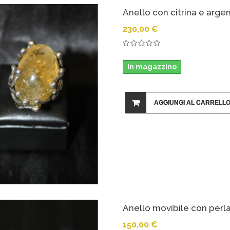
Anello con citrina e arge
230,00 €
In magazzino
AGGIUNGI AL CARRELL
Anello movibile con perl
150,00 €