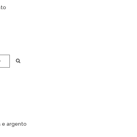
nto
O
a e argento