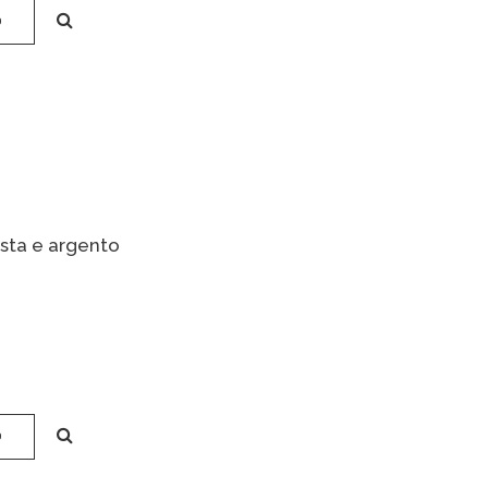
O
ista e argento
O