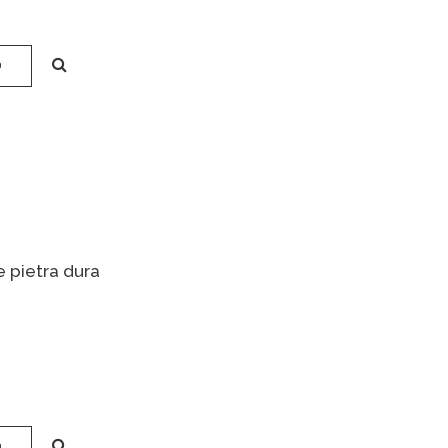
O
e pietra dura
O