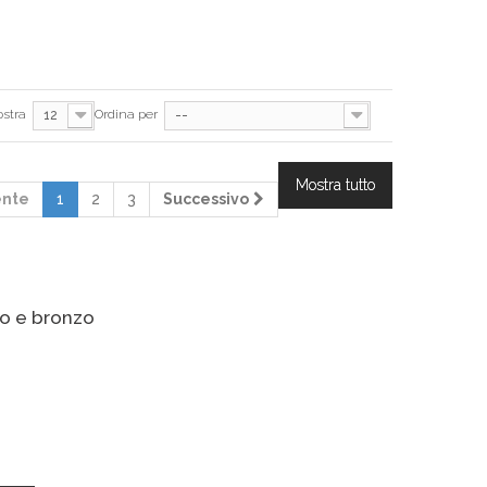
stra
Ordina per
12
--
Mostra tutto
ente
1
2
3
Successivo
to e bronzo