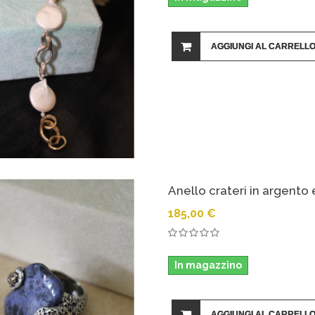
AGGIUNGI AL CARRELL
Anello crateri in argento 
185,00 €
In magazzino
AGGIUNGI AL CARRELL