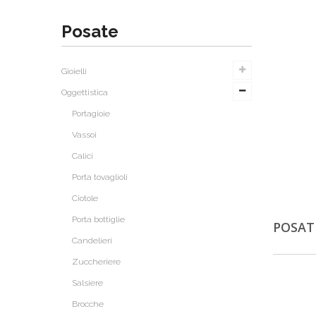
Posate
Gioielli
Oggettistica
Portagioie
Vassoi
Calici
Porta tovaglioli
Ciotole
Porta bottiglie
POSA
Candelieri
Zuccheriere
Salsiere
Brocche