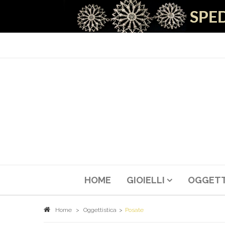
HOME
GIOIELLI
OGGETT
Home
>
Oggettistica
>
Posate