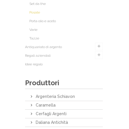
Set da the
Posate
Porta olio e aceto
Varie
Tazze
Antiquariato di argento
Regali aziendali
Idee regalo
Produttori
Argenteria Schiavon
Caramella
Cerfagli Argenti
Daliana Antichità