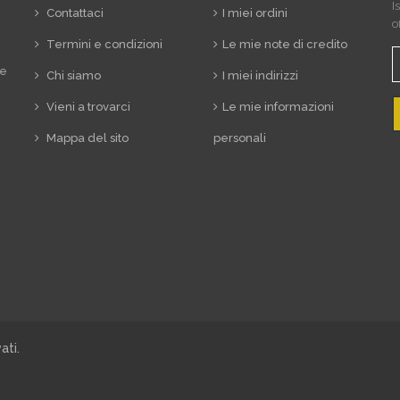
I
Contattaci
I miei ordini
o
Termini e condizioni
Le mie note di credito
re
Chi siamo
I miei indirizzi
Vieni a trovarci
Le mie informazioni
Mappa del sito
personali
vati.