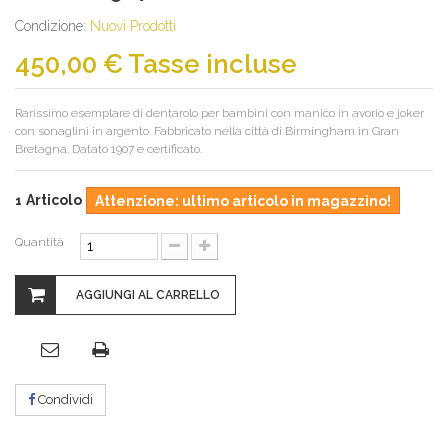
Condizione:
Nuovi Prodotti
450,00 €
Tasse incluse
Rarissimo esemplare di dentarolo per bambini con manico in avorio e joker
con sonaglini in argento. Fabbricato nella città di Birmingham in Gran
Bretagna. Datato 1907 e certificato.
Articolo
1
Attenzione: ultimo articolo in magazzino!
Quantità
AGGIUNGI AL CARRELLO
Condividi