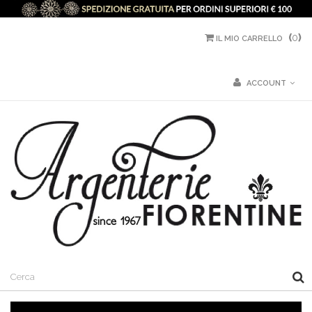
(
0
)
IL MIO CARRELLO
ACCOUNT