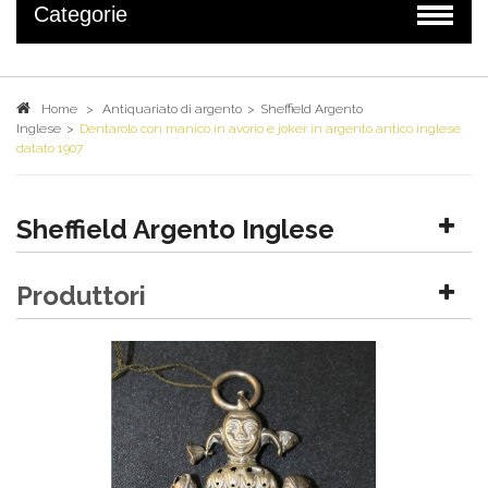
Categorie
Home
>
Antiquariato di argento
>
Sheffield Argento
Inglese
>
Dentarolo con manico in avorio e joker in argento antico inglese
datato 1907
Sheffield Argento Inglese
Produttori