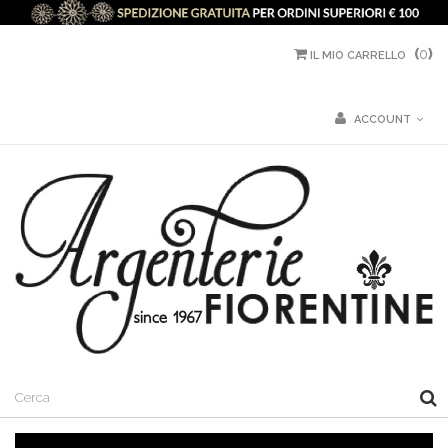
(
0
)
IL MIO CARRELLO
ACCOUNT