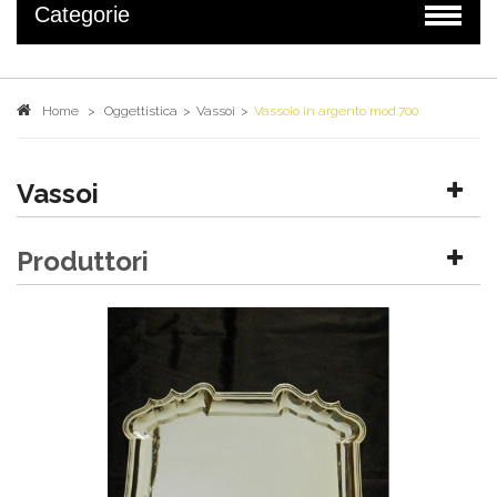
Categorie
Home
>
Oggettistica
>
Vassoi
>
Vassoio in argento mod.700
Vassoi
Produttori